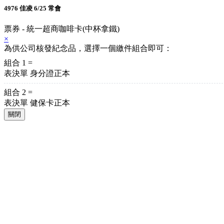
4976 佳凌 6/25 常會
票券 - 統一超商咖啡卡(中杯拿鐵)
×
為供公司核發紀念品，選擇一個繳件組合即可：
組合 1 =
表決單
身分證正本
組合 2 =
表決單
健保卡正本
關閉