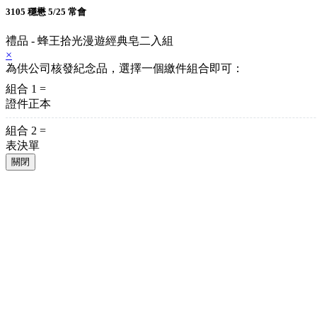
3105 穩懋 5/25 常會
禮品 - 蜂王拾光漫遊經典皂二入組
×
為供公司核發紀念品，選擇一個繳件組合即可：
組合 1 =
證件正本
組合 2 =
表決單
關閉