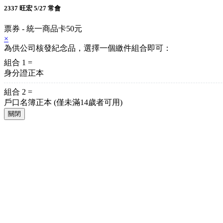
2337 旺宏 5/27 常會
票券 - 統一商品卡50元
×
為供公司核發紀念品，選擇一個繳件組合即可：
組合 1 =
身分證正本
組合 2 =
戶口名簿正本
(僅未滿14歲者可用)
關閉