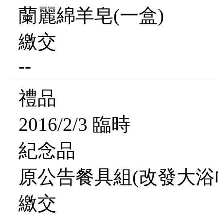
蘭麗綿羊皂(一盒)
繳交
--
禮品
2016/2/3 臨時
紀念品
原公告餐具組(改發大浴
繳交