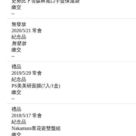
史努比下雪森林寬口手提保溫袋
繳交
--
無發放
2020/5/21 常會
紀念品
無發放
繳交
--
禮品
2019/5/29 常會
紀念品
PS美美研面膜(7入/1盒)
繳交
--
禮品
2018/5/17 常會
紀念品
Nakamura青花瓷雙盤組
繳交