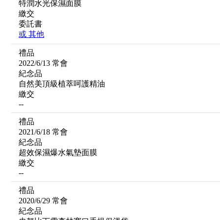
特潤水光保濕面膜
繳交
委託書
或
其他
禮品
2022/6/13 常會
紀念品
自然美頂級植萃呵護精油
繳交
--
禮品
2021/6/18 常會
紀念品
超效保濕爆水氣墊面膜
繳交
--
禮品
2020/6/29 常會
紀念品