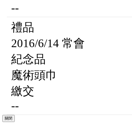
--
禮品
2016/6/14 常會
紀念品
魔術頭巾
繳交
--
關閉