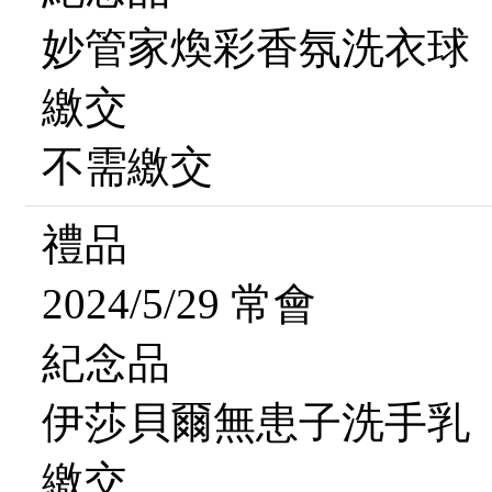
妙管家煥彩香氛洗衣球
繳交
不需繳交
禮品
2024/5/29 常會
紀念品
伊莎貝爾無患子洗手乳（
繳交