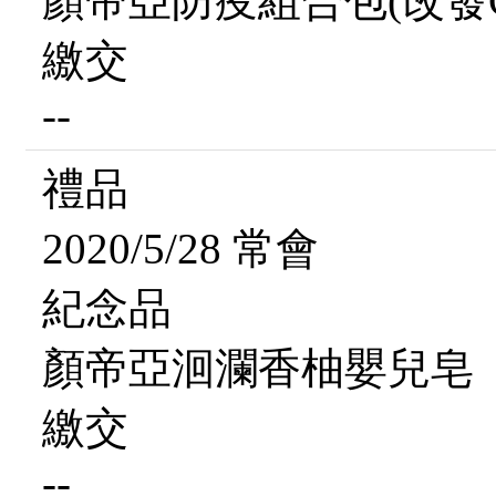
顏帝亞防疫組合包(改發Ce
繳交
--
禮品
2020/5/28 常會
紀念品
顏帝亞洄瀾香柚嬰兒皂
繳交
--