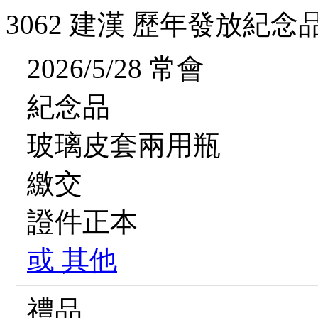
3062 建漢 歷年發放紀念
2026/5/28 常會
紀念品
玻璃皮套兩用瓶
繳交
證件正本
或
其他
禮品