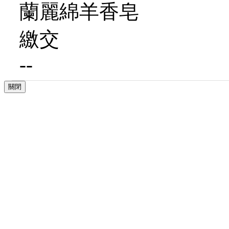
蘭麗綿羊香皂
繳交
--
關閉