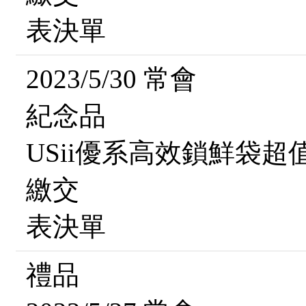
表決單
2023/5/30 常會
紀念品
USii優系高效鎖鮮袋超
繳交
表決單
禮品