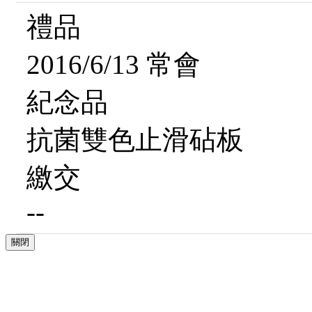
禮品
2016/6/13 常會
紀念品
抗菌雙色止滑砧板
繳交
--
關閉