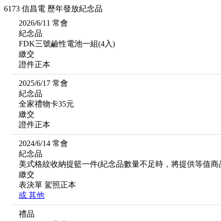
6173 信昌電 歷年發放紀念品
2026/6/11 常會
紀念品
FDK三號鹼性電池一組(4入)
繳交
證件正本
2025/6/17 常會
紀念品
全家禮物卡35元
繳交
證件正本
2024/6/14 常會
紀念品
美式格紋收納提籃一件(紀念品數量不足時，將提供等值商
繳交
表決單
駕照正本
或
其他
禮品