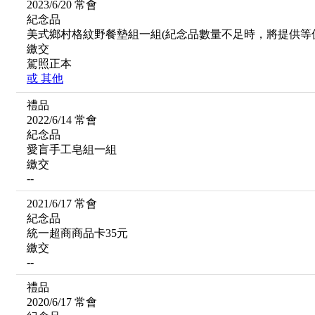
2023/6/20 常會
紀念品
美式鄉村格紋野餐墊組一組(紀念品數量不足時，將提供等
繳交
駕照正本
或
其他
禮品
2022/6/14 常會
紀念品
愛盲手工皂組一組
繳交
--
2021/6/17 常會
紀念品
統一超商商品卡35元
繳交
--
禮品
2020/6/17 常會