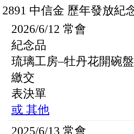
2891 中信金 歷年發放紀
2026/6/12 常會
紀念品
琉璃工房–牡丹花開碗盤組
繳交
表決單
或
其他
2025/6/13 常會