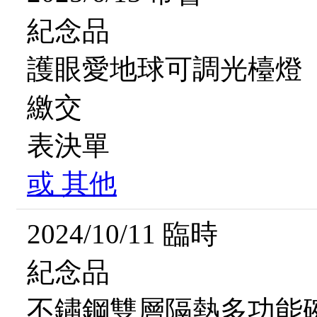
紀念品
護眼愛地球可調光檯燈
繳交
表決單
或
其他
2024/10/11 臨時
紀念品
不鏽鋼雙層隔熱多功能