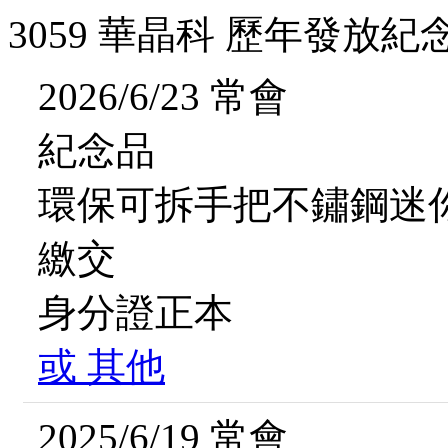
3059 華晶科 歷年發放紀
2026/6/23 常會
紀念品
環保可拆手把不鏽鋼迷
繳交
身分證正本
或
其他
2025/6/19 常會