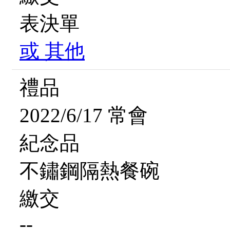
表決單
或
其他
禮品
2022/6/17 常會
紀念品
不鏽鋼隔熱餐碗
繳交
--