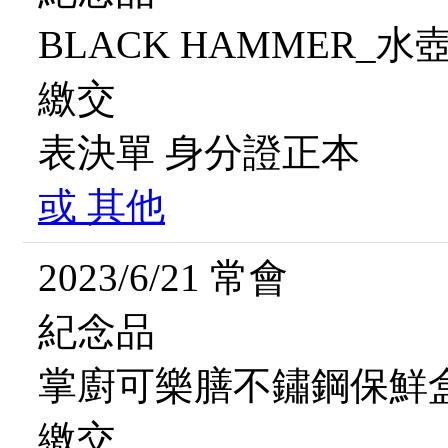
BLACK HAMMER_水
繳交
表決單
身分證正本
或
其他
2023/6/21 常會
紀念品
掌廚可樂膳不鏽鋼保鮮
繳交