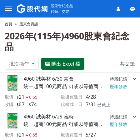
股東會紀念品
代領、交易
首頁
股東會資訊
2026年(115年)4960股東會紀念
品
批次操作
匯出 Excel 檔
共
2
筆
4960 誠美材 6/30 常會
持股紀錄
統一超商100元商品卡(或以等值商品替代之)
歷年發放
21
4/28
股價
最後買進日
0.65
67
-
74
7/31
收購
代領截止日
已截止
4960 誠美材 6/29 臨時
持股紀錄
統一超商100元商品卡(或以等值商品替代之)
歷年發放
21
5/27
股價
最後買進日
0.65