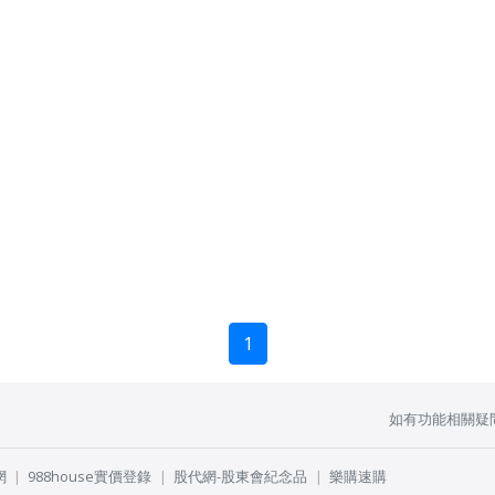
1
如有功能相關疑
網
988house實價登錄
股代網-股東會紀念品
樂購速購