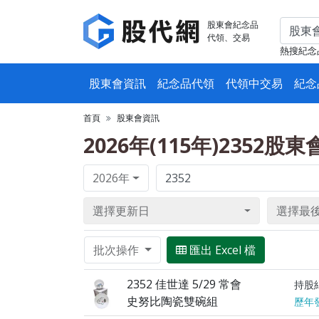
股東會紀念品
代領、交易
熱搜紀念
股東會資訊
紀念品代領
代領中交易
紀念
首頁
股東會資訊
2026年(115年)2352股
2026年
選擇更新日
選擇最
批次操作
匯出 Excel 檔
2352 佳世達 5/29 常會
持股
史努比陶瓷雙碗組
歷年