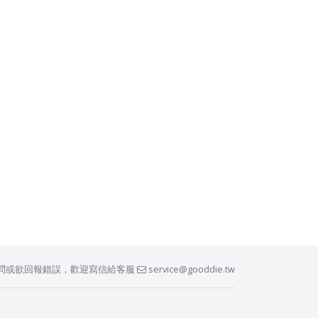
問或欲回報錯誤，歡迎寫信給客服
service@gooddie.tw