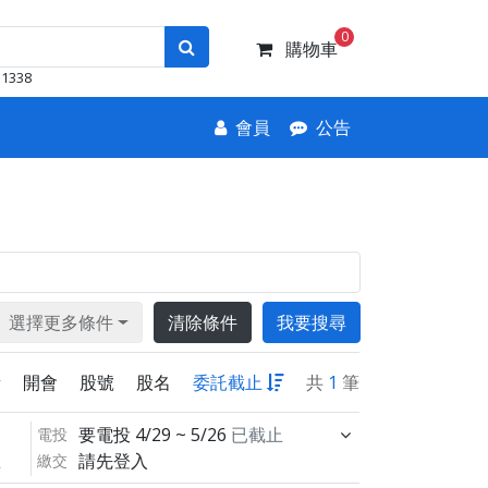
0
購物車
1338
會員
公告
選擇更多條件
清除條件
我要搜尋
新
開會
股號
股名
委託截止
共
1
筆
要電投
4/29 ~ 5/26
已截止
電投
請先登入
繳交
止