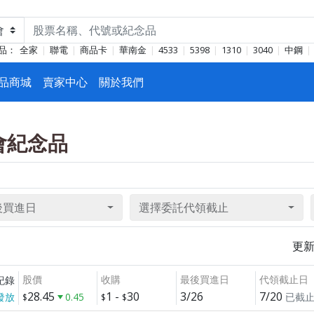
品：
全家
聯電
商品卡
華南金
4533
5398
1310
3040
中鋼
品商城
賣家中心
關於我們
東會紀念品
後買進日
選擇委託代領截止
更
股價
收購
最後買進日
代領截止日
紀錄
28.45
1
-
30
3/26
7/20
發放
0.45
已截