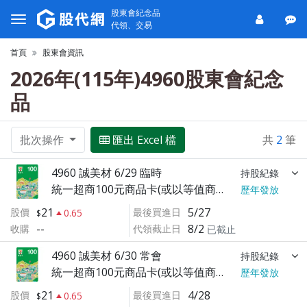
股東會紀念品
代領、交易
首頁
股東會資訊
2026年(115年)4960股東會紀念
品
批次操作
匯出 Excel 檔
共
2
筆
4960 誠美材 6/29 臨時
持股紀錄
統一超商100元商品卡(或以等值商品替代之)
歷年發放
21
5/27
股價
最後買進日
0.65
--
8/2
收購
代領截止日
已截止
4960 誠美材 6/30 常會
持股紀錄
統一超商100元商品卡(或以等值商品替代之)
歷年發放
21
4/28
股價
最後買進日
0.65