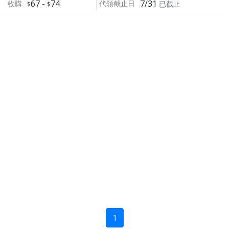
67
-
74
7/31
收購
代領截止日
已截止
1