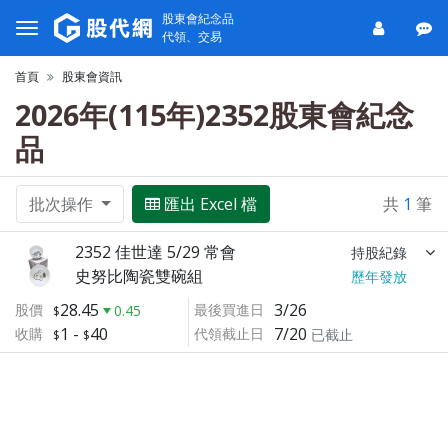
股東會紀念品
代領、交易
首頁
股東會資訊
2026年(115年)2352股東會紀念
品
批次操作
匯出 Excel 檔
共
1
筆
2352 佳世達 5/29 常會
持股紀錄
史努比陶瓷雙碗組
歷年發放
28.45
3/26
股價
最後買進日
0.45
1
-
40
7/20
收購
代領截止日
已截止