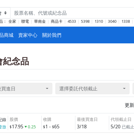
品：
全家
聯電
華南金
商品卡
4533
5398
1310
3040
1338
品商城
賣家中心
關於我們
東會紀念品
後買進日
選擇委託代領截止
更
股價
收購
最後買進日
代領截止日
紀錄
17.95
1
-
65
3/18
5/20
發放
0.25
已截