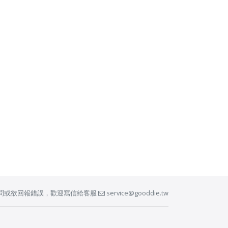
問或欲回報錯誤，歡迎寫信給客服
service@gooddie.tw