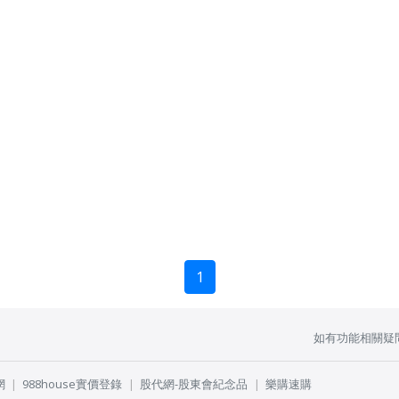
1
如有功能相關疑
網
988house實價登錄
股代網-股東會紀念品
樂購速購