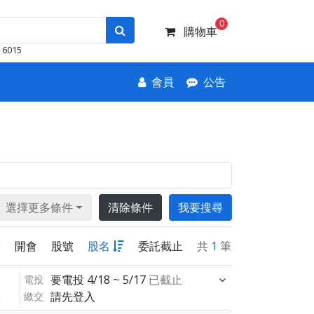
0
購物車
6015
會員
公告
選擇更多條件
清除條件
我要搜尋
新
開會
股號
股名
委託截止
共
1
筆
要電投
4/18 ~ 5/17
已截止
電投
請先登入
繳交
止