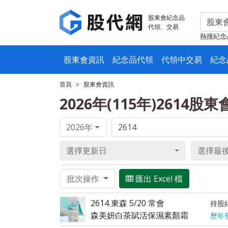
股東會紀念品
代領、交易
熱搜紀念
股東會資訊
紀念品代領
代領中交易
紀念
首頁
股東會資訊
2026年(115年)2614股
2026年
選擇更新日
選擇最
批次操作
匯出 Excel 檔
2614 東森 5/20 常會
持股
森美妍白茶賦活保濕素顏霜
歷年