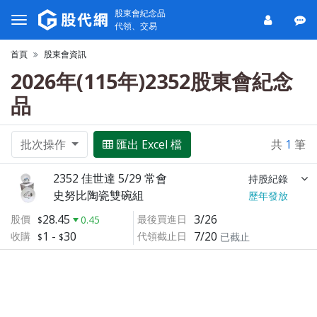
股東會紀念品
代領、交易
首頁
股東會資訊
2026年(115年)2352股東會紀念
品
批次操作
匯出 Excel 檔
共
1
筆
2352 佳世達 5/29 常會
持股紀錄
史努比陶瓷雙碗組
歷年發放
28.45
3/26
股價
最後買進日
0.45
1
-
30
7/20
收購
代領截止日
已截止