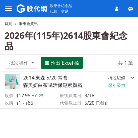
股東會紀念品
代領、交易
首頁
股東會資訊
2026年(115年)2614股東會紀念
品
批次操作
匯出 Excel 檔
共
1
筆
2614 東森 5/20 常會
持股紀錄
森美妍白茶賦活保濕素顏霜
歷年發放
17.95
3/18
股價
最後買進日
0.25
1
-
65
5/20
收購
代領截止日
已截止