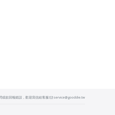
問或欲回報錯誤，歡迎寫信給客服
service@gooddie.tw