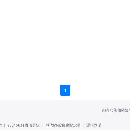
1
如有功能相關疑
網
988house實價登錄
股代網-股東會紀念品
樂購速購