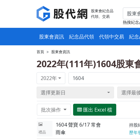
股東會紀念品
代領、交易
熱搜紀念
股東會資訊
紀念品代領
代領中交易
紀念
首頁
股東會資訊
2022年(111年)1604股
2022年
選擇更新日
選擇最
批次操作
匯出 Excel 檔
1604 聲寶 6/17 常會
持股
雨傘
禮品
歷年