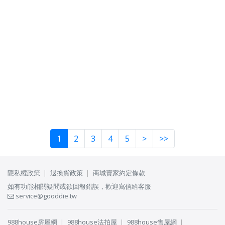
1
2
3
4
5
>
>>
隱私權政策
退換貨政策
商城賣家約定條款
如有功能相關疑問或欲回報錯誤，歡迎寫信給客服
service@gooddie.tw
988house房屋網
988house法拍屋
988house售屋網