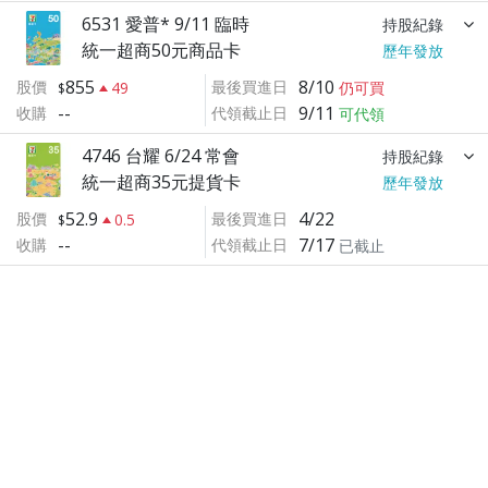
6531 愛普* 9/11 臨時
持股紀錄
統一超商50元商品卡
歷年發放
855
8/10
股價
最後買進日
49
仍可買
--
9/11
收購
代領截止日
可代領
4746 台耀 6/24 常會
持股紀錄
統一超商35元提貨卡
歷年發放
52.9
4/22
股價
最後買進日
0.5
--
7/17
收購
代領截止日
已截止