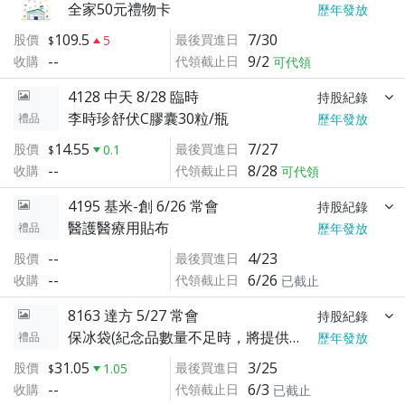
全家50元禮物卡
歷年發放
109.5
7/30
股價
最後買進日
5
--
9/2
收購
代領截止日
可代領
4128 中天 8/28 臨時
持股紀錄
李時珍舒伏C膠囊30粒/瓶
禮品
歷年發放
14.55
7/27
股價
最後買進日
0.1
--
8/28
收購
代領截止日
可代領
4195 基米-創 6/26 常會
持股紀錄
醫護醫療用貼布
禮品
歷年發放
--
4/23
股價
最後買進日
--
6/26
收購
代領截止日
已截止
8163 達方 5/27 常會
持股紀錄
保冰袋(紀念品數量不足時，將提供等值商品)
禮品
歷年發放
31.05
3/25
股價
最後買進日
1.05
--
6/3
收購
代領截止日
已截止