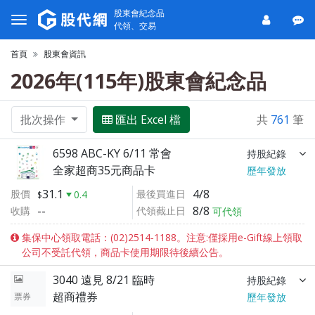
股東會紀念品
代領、交易
首頁
股東會資訊
2026年(115年)股東會紀念品
批次操作
匯出 Excel 檔
共
761
筆
6598 ABC-KY 6/11 常會
持股紀錄
全家超商35元商品卡
歷年發放
31.1
4/8
股價
最後買進日
0.4
--
8/8
收購
代領截止日
可代領
集保中心領取電話：(02)2514-1188。注意:僅採用e-Gift線上領取
公司不受託代領，商品卡使用期限待後續公告。
3040 遠見 8/21 臨時
持股紀錄
超商禮券
票券
歷年發放