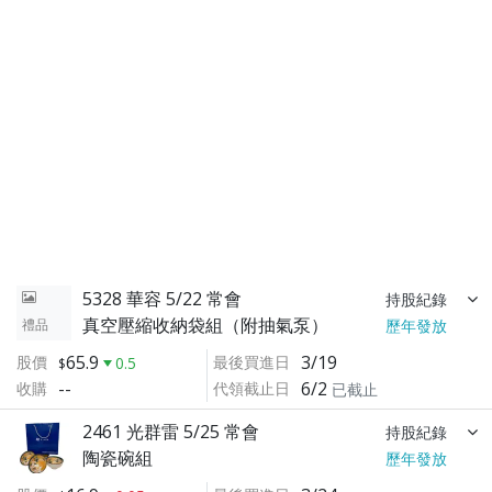
5328 華容 5/22 常會
持股紀錄
真空壓縮收納袋組（附抽氣泵）
禮品
歷年發放
65.9
3/19
股價
最後買進日
0.5
--
6/2
收購
代領截止日
已截止
2461 光群雷 5/25 常會
持股紀錄
陶瓷碗組
歷年發放