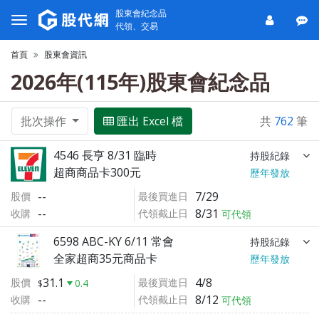
股東會紀念品
代領、交易
首頁
股東會資訊
2026年(115年)股東會紀念品
批次操作
匯出 Excel 檔
共
762
筆
4546 長亨 8/31 臨時
持股紀錄
超商商品卡300元
歷年發放
--
7/29
股價
最後買進日
--
8/31
收購
代領截止日
可代領
6598 ABC-KY 6/11 常會
持股紀錄
全家超商35元商品卡
歷年發放
31.1
4/8
股價
最後買進日
0.4
--
8/12
收購
代領截止日
可代領