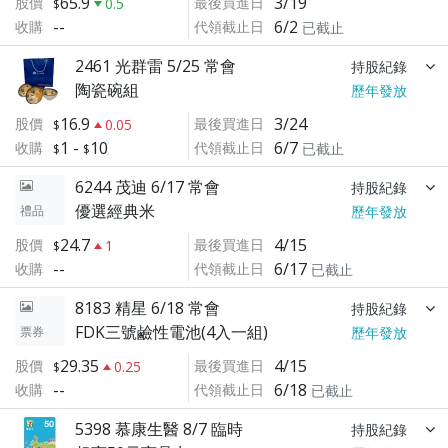
65.9
3/19
股價
最後買進日
0.5
--
6/2
收購
代領截止日
已截止
2461 光群雷 5/25 常會
持股紀錄
陶瓷碗組
歷年發放
16.9
3/24
股價
最後買進日
0.05
1
-
10
6/7
收購
代領截止日
已截止
6244 茂迪 6/17 常會
持股紀錄
優選經典米
禮品
歷年發放
24.7
4/15
股價
最後買進日
1
--
6/17
收購
代領截止日
已截止
8183 精星 6/18 常會
持股紀錄
FDK三號鹼性電池(4入一組)
票券
歷年發放
29.35
4/15
股價
最後買進日
0.25
--
6/18
收購
代領截止日
已截止
5398 慕康生醫 8/7 臨時
持股紀錄