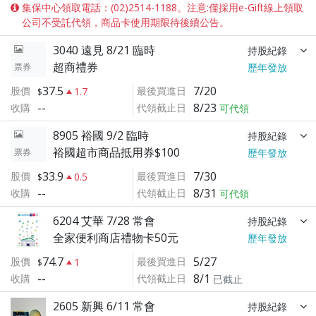
集保中心領取電話：(02)2514-1188。注意:僅採用e-Gift線上領取
公司不受託代領，商品卡使用期限待後續公告。
3040 遠見 8/21 臨時
持股紀錄
超商禮券
票券
歷年發放
37.5
7/20
股價
最後買進日
1.7
--
8/23
收購
代領截止日
可代領
8905 裕國 9/2 臨時
持股紀錄
裕國超市商品抵用券$100
票券
歷年發放
33.9
7/30
股價
最後買進日
0.5
--
8/31
收購
代領截止日
可代領
6204 艾華 7/28 常會
持股紀錄
全家便利商店禮物卡50元
歷年發放
74.7
5/27
股價
最後買進日
1
--
8/1
收購
代領截止日
已截止
2605 新興 6/11 常會
持股紀錄