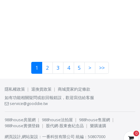
1
2
3
4
5
>
>>
隱私權政策
退換貨政策
商城賣家約定條款
如有功能相關疑問或欲回報錯誤，歡迎寫信給客服
service@gooddie.tw
988house房屋網
988house法拍屋
988house售屋網
988house實價登錄
股代網-股東會紀念品
樂購速購
0
網頁設計
,
網站架設
：
一番科技有限公司
統編：50807000