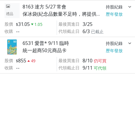
8163 達方 5/27 常會
持股紀錄
保冰袋(紀念品數量不足時，將提供等值商品)
禮品
歷年發放
31.05
3/25
股價
最後買進日
1.05
--
6/3
收購
代領截止日
已截止
6531 愛普* 9/11 臨時
持股紀錄
統一超商50元商品卡
歷年發放
855
8/10
股價
最後買進日
49
仍可買
--
9/11
收購
代領截止日
可代領