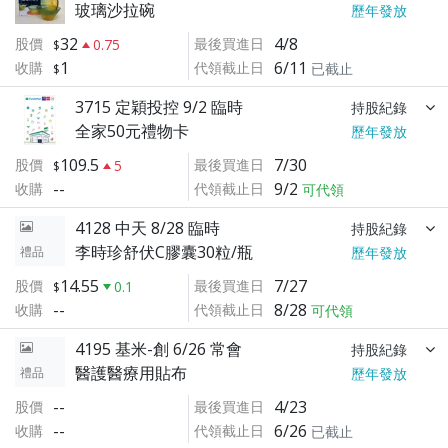
玻璃沙拉碗
歷年發放
32
4/8
股價
最後買進日
0.75
1
6/11
收購
代領截止日
已截止
3715 定穎投控 9/2 臨時
持股紀錄
全家50元禮物卡
歷年發放
109.5
7/30
股價
最後買進日
5
--
9/2
收購
代領截止日
可代領
4128 中天 8/28 臨時
持股紀錄
李時珍舒伏C膠囊30粒/瓶
禮品
歷年發放
14.55
7/27
股價
最後買進日
0.1
--
8/28
收購
代領截止日
可代領
4195 基米-創 6/26 常會
持股紀錄
醫護醫療用貼布
禮品
歷年發放
--
4/23
股價
最後買進日
--
6/26
收購
代領截止日
已截止