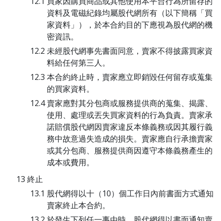
買家因購買商品或其他使用本平台行為所留存的
資料及電磁紀錄均屬股代網所有（以下簡稱「買
家資料」），於本合約目的下應視為股代網的機
密資訊。
未經股代網事先書面同意，賣家不得披露買家資
料給任何第三人。
本合約終止時，賣家應立即銷毀任何留存或蒐集
的買家資料。
賣家應對其分包商或服務提供商的蒐集、揭露、
使用、處理或丟失買家資料的行為負責。賣家承
諾賠償股代網因賣家違反本條義務或因其履行義
務中故意過失造成的損失。賣家應自行承擔賣家
或其分包商、服務提供商因遵守本條義務產生的
成本或費用。
終止
股代網得以十（10）個工作日內前書面方式通知
賣家終止本合約。
於發生下列任一事由時，股代網得以書面通知賣