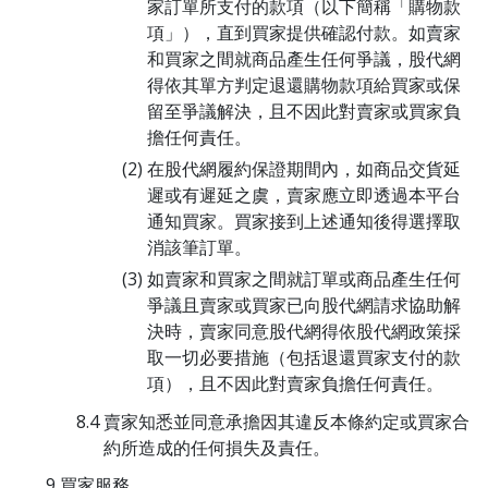
家訂單所支付的款項（以下簡稱「購物款
項」），直到買家提供確認付款。如賣家
和買家之間就商品產生任何爭議，股代網
得依其單方判定退還購物款項給買家或保
留至爭議解決，且不因此對賣家或買家負
擔任何責任。
在股代網履約保證期間內，如商品交貨延
遲或有遲延之虞，賣家應立即透過本平台
通知買家。買家接到上述通知後得選擇取
消該筆訂單。
如賣家和買家之間就訂單或商品產生任何
爭議且賣家或買家已向股代網請求協助解
決時，賣家同意股代網得依股代網政策採
取一切必要措施（包括退還買家支付的款
項），且不因此對賣家負擔任何責任。
賣家知悉並同意承擔因其違反本條約定或買家合
約所造成的任何損失及責任。
買家服務