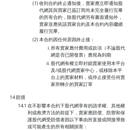
收到合約終止通知後，賣家應立即通知股
代網其與買家已簽訂而尚未完全履行完畢
的所有合約，除股代網另有書面通知外，
賣家並應依該買家合約及本合約內容繼續
履行完畢。
本合約因任何原因終止後：
所有賣家應付費用或款項（不論股代
網是否已開發票）應視為到期
股代網有權立即封鎖賣家使用本平台
及/或股代網賣家中心，或移除本平
台上的賣家材料，或停止接受任何賣
家所轉介的買家訂單
賠償
在不影響本合約下股代網享有的請求權、其他權
利或救濟方法的前提下，賣家應賠償、防禦和保
護股代網受賠償者因以下事由所直接或間接導致
或可能產生的所有相關損害：