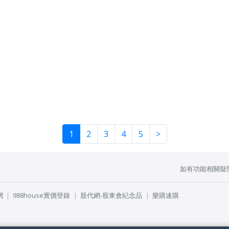
1
2
3
4
5
>
如有功能相關疑
網
988house實價登錄
股代網-股東會紀念品
樂購速購