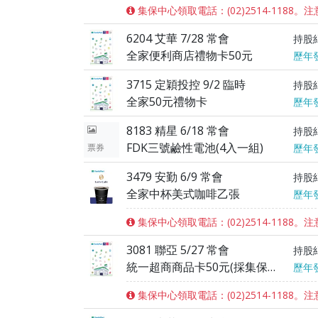
集保中心領取電話：(02)2514-118
6204 艾華 7/28 常會
持股
全家便利商店禮物卡50元
歷年
3715 定穎投控 9/2 臨時
持股
全家50元禮物卡
歷年
8183 精星 6/18 常會
持股
FDK三號鹼性電池(4入一組)
票券
歷年
3479 安勤 6/9 常會
持股
全家中杯美式咖啡乙張
歷年
集保中心領取電話：(02)2514-118
3081 聯亞 5/27 常會
持股
統一超商商品卡50元(採集保電子化服務eGift) (公司於03/31公告紀念品變更為全家便利商店禮物卡50元)
歷年
集保中心領取電話：(02)2514-1188。