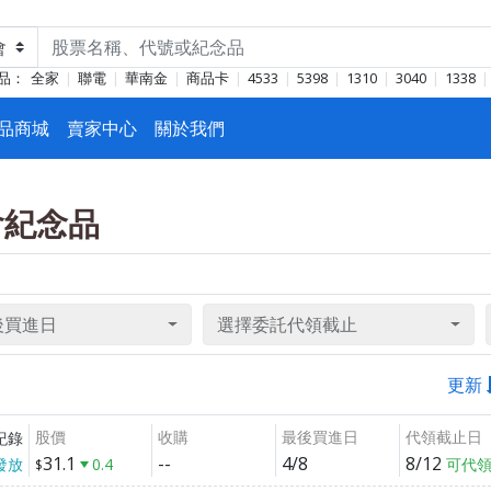
品：
全家
聯電
華南金
商品卡
4533
5398
1310
3040
1338
品商城
賣家中心
關於我們
東會紀念品
後買進日
選擇委託代領截止
更新
股價
收購
最後買進日
代領截止日
紀錄
31.1
--
4/8
8/12
發放
0.4
可代