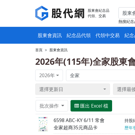
股東會紀念品
代領、交易
熱搜紀念
股東會資訊
紀念品代領
代領中交易
紀念
首頁
股東會資訊
2026年(115年)全家股
2026年
選擇更新日
選擇最
批次操作
匯出 Excel 檔
6598 ABC-KY 6/11 常會
持股
全家超商35元商品卡
歷年