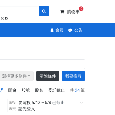
0
購物車
6015
會員
公告
選擇更多條件
清除條件
我要搜尋
開會
股號
股名
委託截止
共
94
筆
要電投
5/12 ~ 6/8
已截止
電投
請先登入
繳交
領