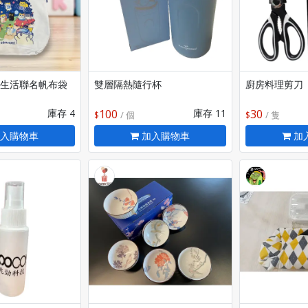
生活聯名帆布袋
雙層隔熱隨行杯
廚房料理剪刀
庫存 4
100
庫存 11
30
/ 個
/ 隻
入購物車
加入購物車
加