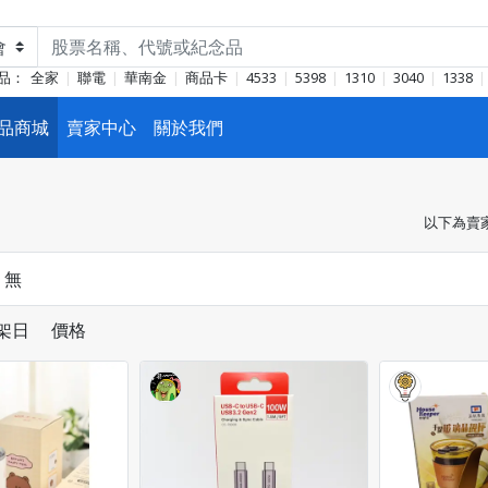
品：
全家
聯電
華南金
商品卡
4533
5398
1310
3040
1338
品商城
賣家中心
關於我們
以下為賣
：
無
架日
價格