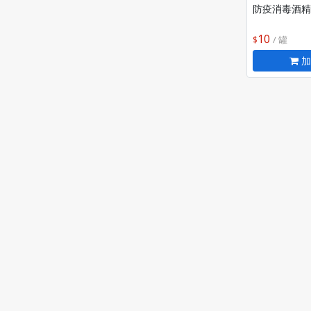
防疫消毒酒精
10
/ 罐
加