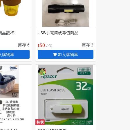
璃晶靓杯
USB手電筒或等值商品
庫存 6
50
庫存 3
/ 個
入購物車
加入購物車
特價