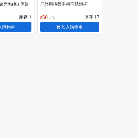
金元包(包) 保鮮
戶外用摺疊手柄不銹鋼杯
庫存 1
50
庫存 17
/ 個
入購物車
加入購物車