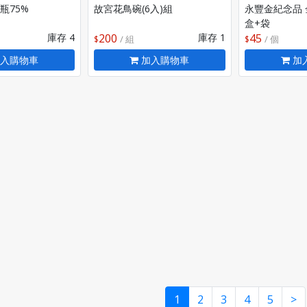
瓶75%
故宮花鳥碗(6入)組
永豐金紀念品 
盒+袋
庫存 4
200
庫存 1
45
/ 組
/ 個
入購物車
加入購物車
加
1
2
3
4
5
>