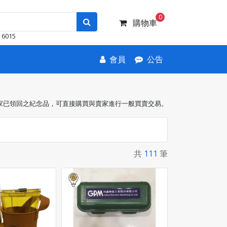
0
購物車
6015
會員
公告
家已領回之紀念品，可直接購買與賣家進行一般買賣交易。
共
111
筆