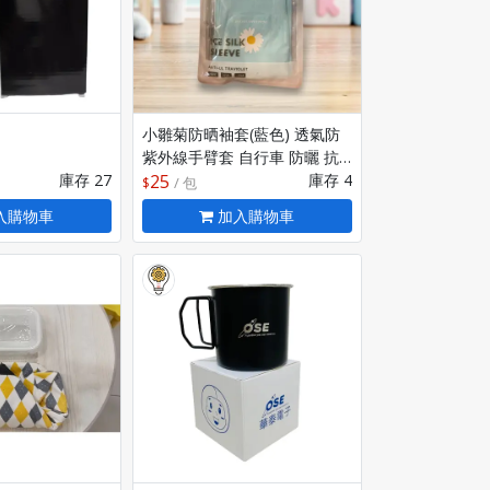
小雛菊防晒袖套(藍色) 透氣防
紫外線手臂套 自行車 防曬 抗
庫存 27
UV 袖套
25
庫存 4
/ 包
入購物車
加入購物車