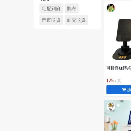
宅配到府
郵寄
門市取貨
面交取貨
可折疊旋轉桌
25
/ 只
加