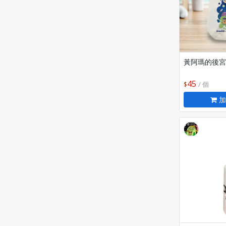
黃阿瑪的後宮
45
/ 個
加