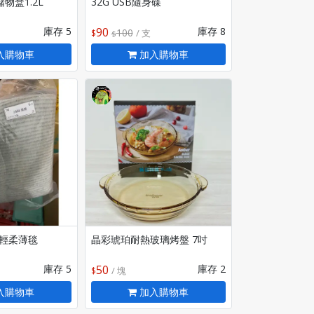
物盒1.2L
32G USB隨身碟
庫存 5
90
庫存 8
100
/ 支
入購物車
加入購物車
in 輕柔薄毯
晶彩琥珀耐熱玻璃烤盤 7吋
庫存 5
50
庫存 2
/ 塊
入購物車
加入購物車