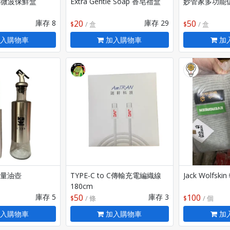
玻璃微波保鮮盒
Extra Gentle Soap 香皂禮盒
妙管家多功能儲
庫存 8
20
庫存 29
50
/ 盒
/ 盒
入購物車
加入購物車
加
量油壺
TYPE-C to C傳輸充電編織線
Jack Wolfsk
180cm
庫存 5
50
庫存 3
100
/ 條
/ 個
入購物車
加入購物車
加