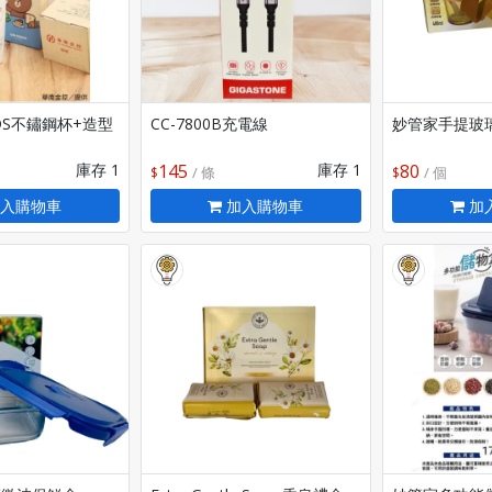
ENDS不鏽鋼杯+造型
CC-7800B充電線
妙管家手提玻
庫存 1
145
庫存 1
80
/ 條
/ 個
入購物車
加入購物車
加