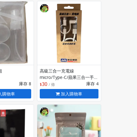
組
高級三合一充電線
micro/Type-C/蘋果三合一手機
庫存 8
充電線 新亞建設 股東會紀念品
30
庫存 4
/ 條
入購物車
加入購物車