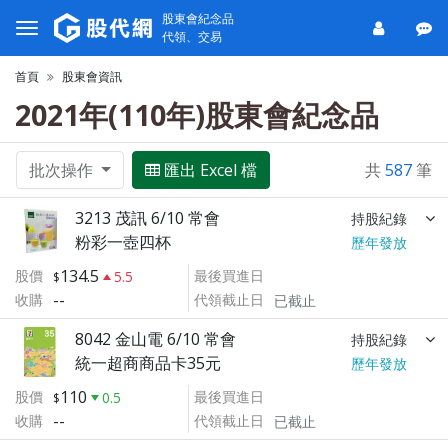
股東會紀念品
代領、交易
首頁
股東會資訊
2021年(110年)股東會紀念品
批次操作
匯出 Excel 檔
共
587
筆
3213 茂訊 6/10 常會
持股紀錄
粉彩一壺四杯
歷年發放
134.5
股價
最後買進日
5.5
--
收購
代領截止日
已截止
8042 金山電 6/10 常會
持股紀錄
統一超商商品卡35元
歷年發放
110
股價
最後買進日
0.5
--
收購
代領截止日
已截止