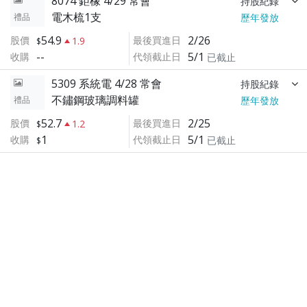
8074 鉅橡 4/29 常會
持股紀錄
電木梳1支
禮品
歷年發放
54.9
2/26
股價
最後買進日
1.9
--
5/1
收購
代領截止日
已截止
5309 系統電 4/28 常會
持股紀錄
不鏽鋼玻璃調料罐
禮品
歷年發放
52.7
2/25
股價
最後買進日
1.2
1
5/1
收購
代領截止日
已截止