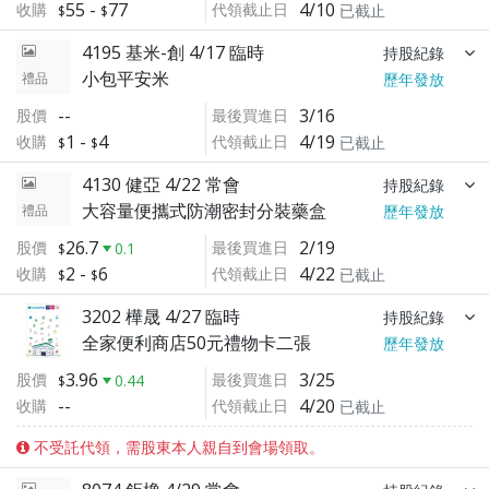
55
-
77
4/10
收購
代領截止日
已截止
4195 基米-創 4/17 臨時
持股紀錄
小包平安米
禮品
歷年發放
--
3/16
股價
最後買進日
1
-
4
4/19
收購
代領截止日
已截止
4130 健亞 4/22 常會
持股紀錄
大容量便攜式防潮密封分裝藥盒
禮品
歷年發放
26.7
2/19
股價
最後買進日
0.1
2
-
6
4/22
收購
代領截止日
已截止
3202 樺晟 4/27 臨時
持股紀錄
全家便利商店50元禮物卡二張
歷年發放
3.96
3/25
股價
最後買進日
0.44
--
4/20
收購
代領截止日
已截止
不受託代領，需股東本人親自到會場領取。