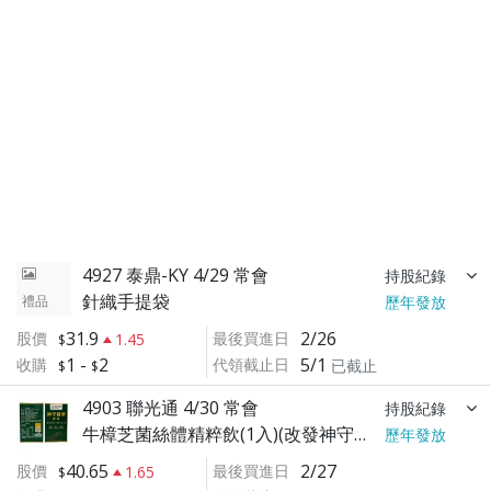
4927 泰鼎-KY 4/29 常會
持股紀錄
針織手提袋
禮品
歷年發放
31.9
2/26
股價
最後買進日
1.45
1
-
2
5/1
收購
代領截止日
已截止
4903 聯光通 4/30 常會
持股紀錄
牛樟芝菌絲體精粹飲(1入)(改發神守精華膠囊)
歷年發放
40.65
2/27
股價
最後買進日
1.65