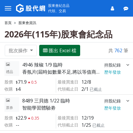
股東會紀念品
代領、交易
首頁
股東會資訊
2026年(115年)股東會紀念品
批次操作
匯出 Excel 檔
共
762
筆
4946 辣椒 1/9 臨時
持股紀錄
香氛片(屆時如數量不足,將以等值商品替代之)
禮品
歷年發放
71.9
12/8
股價
最後買進日
0.5
4
2/1
收購
代領截止日
已截止
8489 三貝德 1/22 臨時
持股紀錄
智能學習體驗劵
票券
歷年發放
22.9
12/19
股價
最後買進日
0.35
--
1/25
收購
代領截止日
已截止