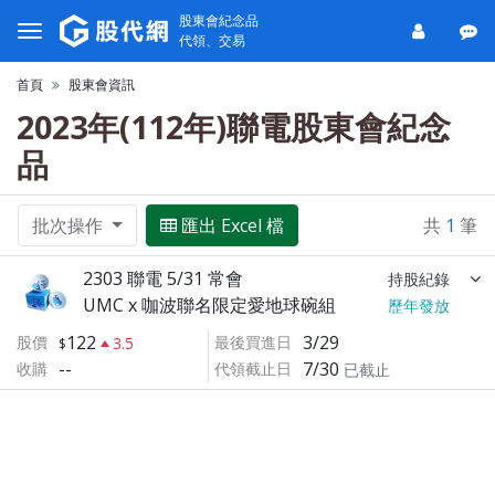
股東會紀念品
代領、交易
首頁
股東會資訊
2023年(112年)聯電股東會紀念
品
批次操作
匯出 Excel 檔
共
1
筆
2303 聯電 5/31 常會
持股紀錄
UMC x 咖波聯名限定愛地球碗組
歷年發放
122
3/29
股價
最後買進日
3.5
--
7/30
收購
代領截止日
已截止