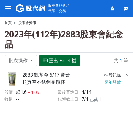
股東會紀念品
代領、交易
首頁
股東會資訊
2023年(112年)2883股東會紀念
品
批次操作
匯出 Excel 檔
共
1
筆
2883 凱基金 6/17 常會
持股紀錄
超真空不銹鋼晶鑽杯
歷年發放
31.6
4/14
股價
最後買進日
1.05
--
7/1
收購
代領截止日
已截止