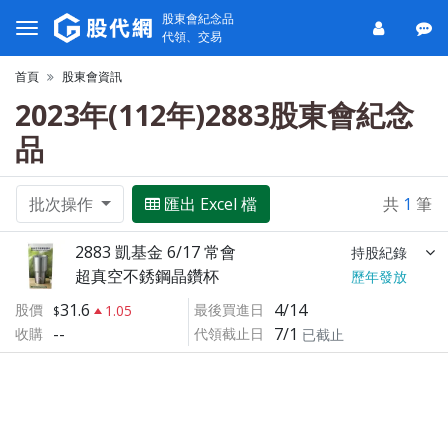
股東會紀念品
代領、交易
首頁
股東會資訊
2023年(112年)2883股東會紀念
品
批次操作
匯出 Excel 檔
共
1
筆
2883 凱基金 6/17 常會
持股紀錄
超真空不銹鋼晶鑽杯
歷年發放
31.6
4/14
股價
最後買進日
1.05
--
7/1
收購
代領截止日
已截止