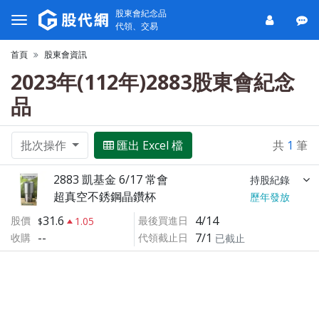
股東會紀念品
代領、交易
首頁
股東會資訊
2023年(112年)2883股東會紀念
品
批次操作
匯出 Excel 檔
共
1
筆
2883 凱基金 6/17 常會
持股紀錄
超真空不銹鋼晶鑽杯
歷年發放
31.6
4/14
股價
最後買進日
1.05
--
7/1
收購
代領截止日
已截止