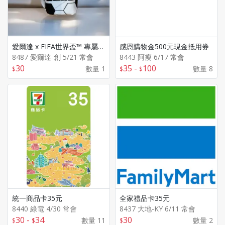
愛爾達 x FIFA世界盃™ 專屬紀念品
感恩購物金500元現金抵用券
8487 愛爾達-創 5/21 常會
8443 阿瘦 6/17 常會
30
35
-
100
數量 1
數量 8
統一商品卡35元
全家禮品卡35元
8440 綠電 4/30 常會
8437 大地-KY 6/11 常會
30
-
34
30
數量 11
數量 2