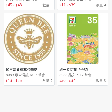
45
-
48
11
-
39
數量 5
數量 4
蜂王清新植萃精華皂
統一超商商品卡35元
8089 康全電訊 6/17 常會
8088 品安 6/12 常會
13
-
25
30
-
34
數量 7
數量 3