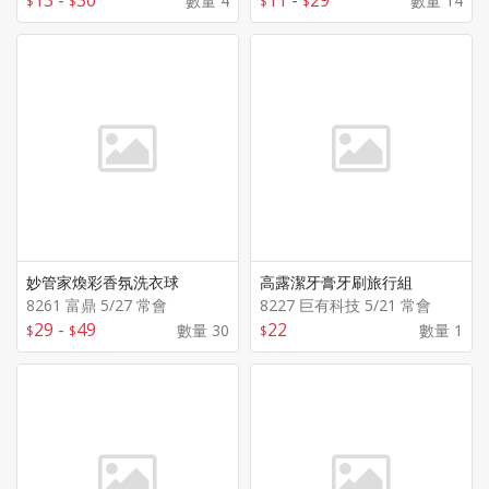
13
-
30
11
-
29
數量 4
數量 14
妙管家煥彩香氛洗衣球
高露潔牙膏牙刷旅行組
8261 富鼎 5/27 常會
8227 巨有科技 5/21 常會
29
-
49
22
數量 30
數量 1