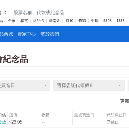
品：
全家
聯電
商品卡
華南金
1310
4533
中鋼
5398
1338
品商城
賣家中心
關於我們
東會紀念品
後買進日
選擇委託代領截止
更
股價
收購
最後買進日
代領截止日
紀錄
23.05
--
發放
已截止