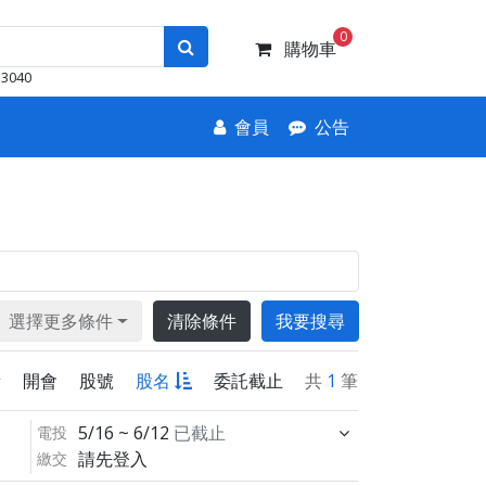
0
購物車
3040
會員
公告
選擇更多條件
清除條件
我要搜尋
新
開會
股號
股名
委託截止
共
1
筆
5/16 ~ 6/12
已截止
電投
請先登入
繳交