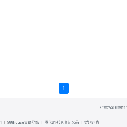
1
如有功能相關疑
網
988house實價登錄
股代網-股東會紀念品
樂購速購