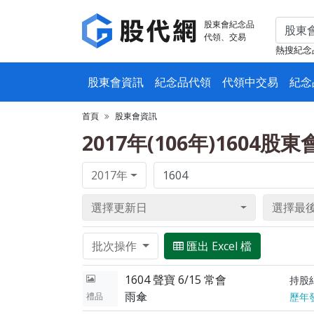
股東會紀念品
代領、交易
熱搜紀念
股東會資訊
紀念品代領
代領中交易
紀念
首頁
股東會資訊
2017年(106年)1604股
2017年
選擇更新日
選擇最
批次操作
匯出 Excel 檔
1604 聲寶 6/15 常會
持股
雨傘
禮品
歷年