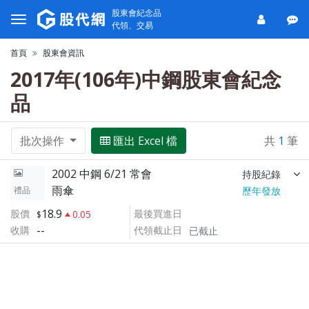
股東會紀念品
代領、交易
首頁
股東會資訊
2017年(106年)中鋼股東會紀念
品
批次操作
匯出 Excel 檔
共
1
筆
2002 中鋼 6/21 常會
持股紀錄
雨傘
禮品
歷年發放
18.9
股價
最後買進日
0.05
--
收購
代領截止日
已截止