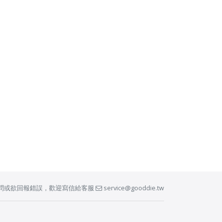
問或欲回報錯誤，歡迎寫信給客服
service@gooddie.tw