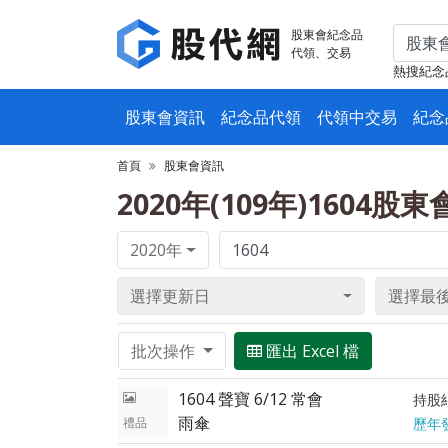
股東會紀念品
代領、交易
熱搜紀念
股東會資訊
紀念品代領
代領中交易
紀念
首頁
股東會資訊
2020年(109年)1604股
2020年
選擇更新日
選擇最
批次操作
匯出 Excel 檔
1604 聲寶 6/12 常會
持股
雨傘
禮品
歷年