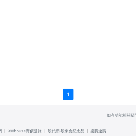
1
如有功能相關疑
網
988house實價登錄
股代網-股東會紀念品
樂購速購