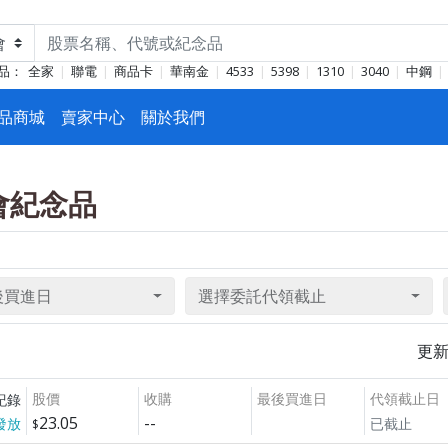
品：
全家
聯電
商品卡
華南金
4533
5398
1310
3040
中鋼
品商城
賣家中心
關於我們
東會紀念品
後買進日
選擇委託代領截止
更
股價
收購
最後買進日
代領截止日
紀錄
23.05
--
發放
已截止