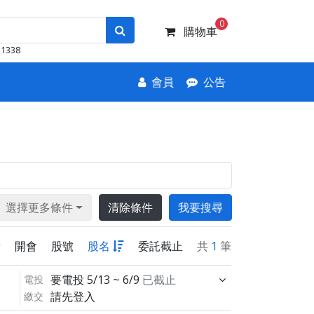
0
購物車
1338
會員
公告
選擇更多條件
清除條件
我要搜尋
新
開會
股號
股名
委託截止
共
1
筆
要電投
5/13 ~ 6/9
已截止
電投
請先登入
繳交