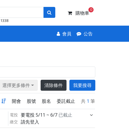
0
購物車
1338
會員
公告
選擇更多條件
清除條件
我要搜尋
新
開會
股號
股名
委託截止
共
1
筆
要電投
5/11 ~ 6/7
已截止
電投
請先登入
繳交