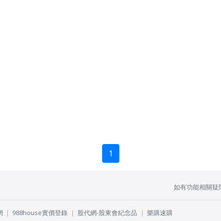
1
如有功能相關疑
網
988house實價登錄
股代網-股東會紀念品
樂購速購