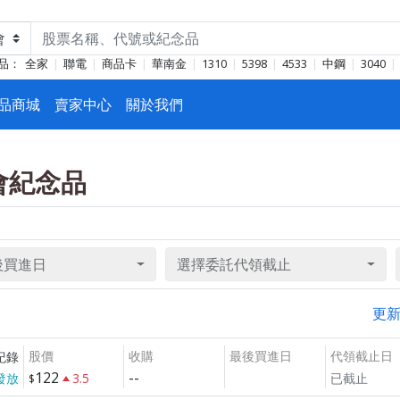
品：
全家
聯電
商品卡
華南金
1310
5398
4533
中鋼
3040
品商城
賣家中心
關於我們
東會紀念品
後買進日
選擇委託代領截止
更
股價
收購
最後買進日
代領截止日
紀錄
122
--
發放
3.5
已截止