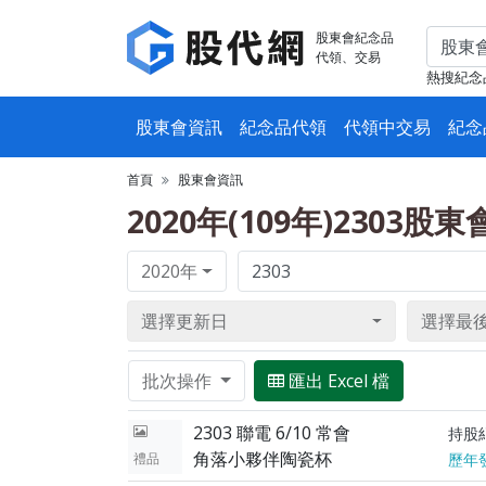
股東會紀念品
代領、交易
熱搜紀念
股東會資訊
紀念品代領
代領中交易
紀念
首頁
股東會資訊
2020年(109年)2303股
2020年
選擇更新日
選擇最
批次操作
匯出 Excel 檔
2303 聯電 6/10 常會
持股
角落小夥伴陶瓷杯
禮品
歷年