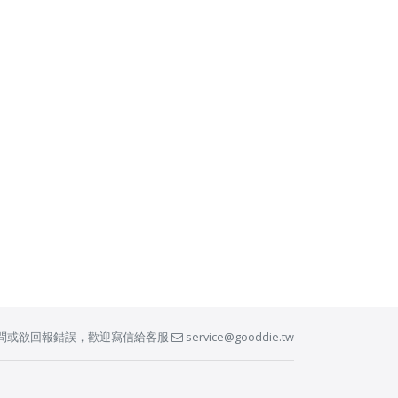
問或欲回報錯誤，歡迎寫信給客服
service@gooddie.tw