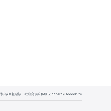
問或欲回報錯誤，歡迎寫信給客服
service@gooddie.tw