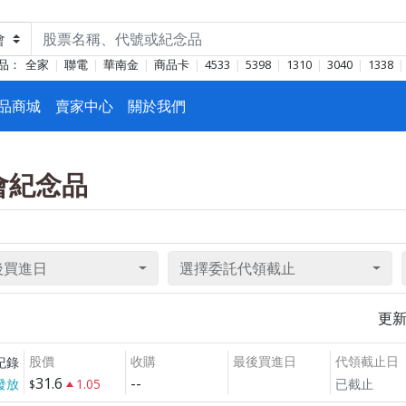
品：
全家
聯電
華南金
商品卡
4533
5398
1310
3040
1338
品商城
賣家中心
關於我們
東會紀念品
後買進日
選擇委託代領截止
更
股價
收購
最後買進日
代領截止日
紀錄
31.6
--
發放
1.05
已截止