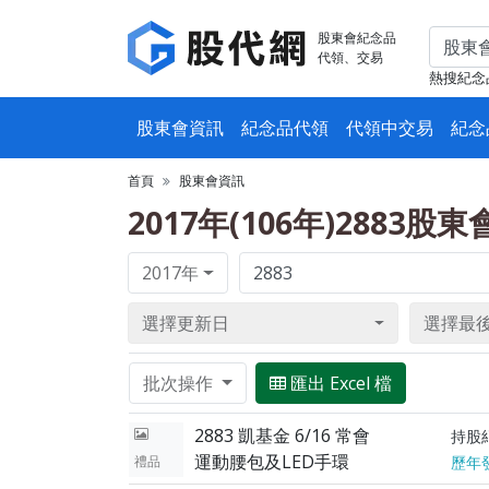
股東會紀念品
代領、交易
熱搜紀念
股東會資訊
紀念品代領
代領中交易
紀念
首頁
股東會資訊
2017年(106年)2883股
2017年
選擇更新日
選擇最
批次操作
匯出 Excel 檔
2883 凱基金 6/16 常會
持股
運動腰包及LED手環
禮品
歷年