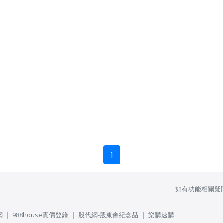
1
如有功能相關疑
網
988house實價登錄
股代網-股東會紀念品
樂購速購