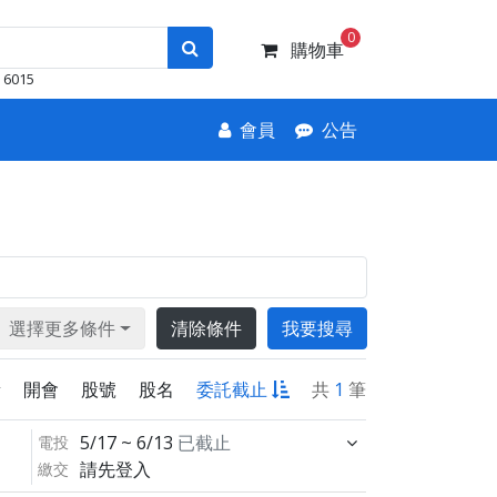
0
購物車
6015
會員
公告
選擇更多條件
清除條件
我要搜尋
新
開會
股號
股名
委託截止
共
1
筆
5/17 ~ 6/13
已截止
電投
請先登入
繳交