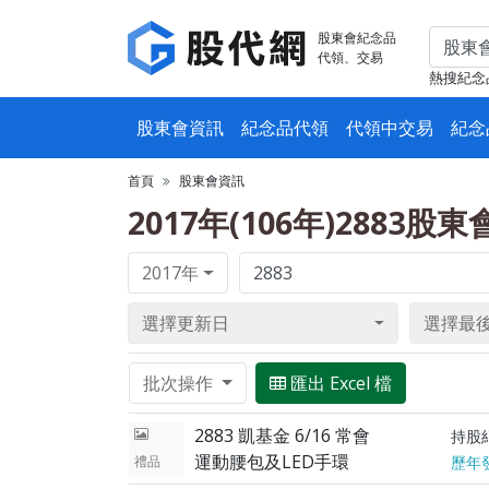
股東會紀念品
代領、交易
熱搜紀念
股東會資訊
紀念品代領
代領中交易
紀念
首頁
股東會資訊
2017年(106年)2883股
2017年
選擇更新日
選擇最
批次操作
匯出 Excel 檔
2883 凱基金 6/16 常會
持股
運動腰包及LED手環
禮品
歷年