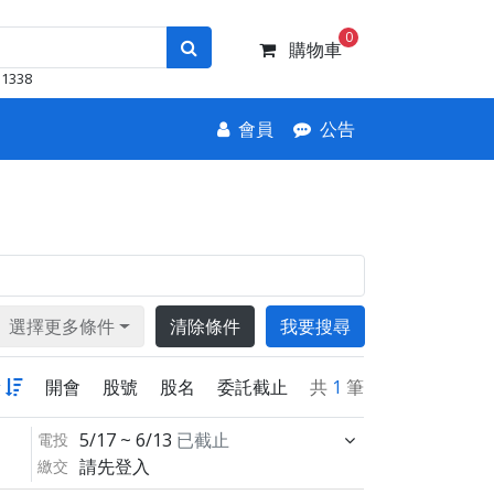
0
購物車
1338
會員
公告
選擇更多條件
清除條件
我要搜尋
新
開會
股號
股名
委託截止
共
1
筆
5/17 ~ 6/13
已截止
電投
請先登入
繳交