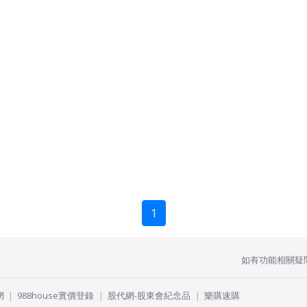
1
如有功能相關疑
網
988house實價登錄
股代網-股東會紀念品
樂購速購