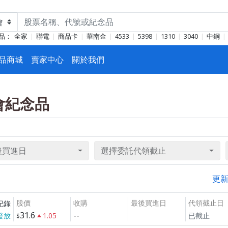
品：
全家
聯電
商品卡
華南金
4533
5398
1310
3040
中鋼
品商城
賣家中心
關於我們
東會紀念品
後買進日
選擇委託代領截止
更
股價
收購
最後買進日
代領截止日
紀錄
31.6
--
發放
1.05
已截止