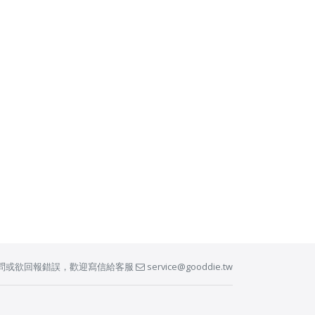
問或欲回報錯誤，歡迎寫信給客服
service@gooddie.tw