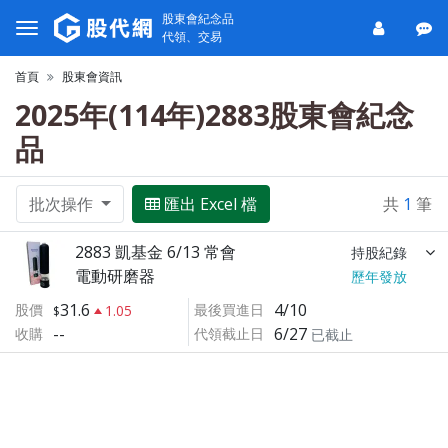
股東會紀念品
代領、交易
首頁
股東會資訊
2025年(114年)2883股東會紀念
品
批次操作
匯出 Excel 檔
共
1
筆
2883 凱基金 6/13 常會
持股紀錄
電動研磨器
歷年發放
31.6
4/10
股價
最後買進日
1.05
--
6/27
收購
代領截止日
已截止