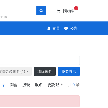
0
購物車
1338
會員
公告
選擇更多條件(1)
清除條件
我要搜尋
新
開會
股號
股名
委託截止
共
0
筆