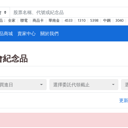
品：
全家
聯電
商品卡
華南金
4533
1310
5398
中鋼
3040
品商城
賣家中心
關於我們
東會紀念品
買進日
選擇委託代領截止
更