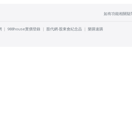
如有功能相關疑
網
988house實價登錄
股代網-股東會紀念品
樂購速購