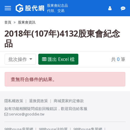
股東會紀念品
代領、交易
首頁
股東會資訊
2018年(107年)4132股東會紀念
品
批次操作
匯出 Excel 檔
共
0
筆
查無符合條件的結果。
隱私權政策
退換貨政策
商城賣家約定條款
如有功能相關疑問或欲回報錯誤，歡迎寫信給客服
service@gooddie.tw
988house房屋網
988house法拍屋
988house售屋網