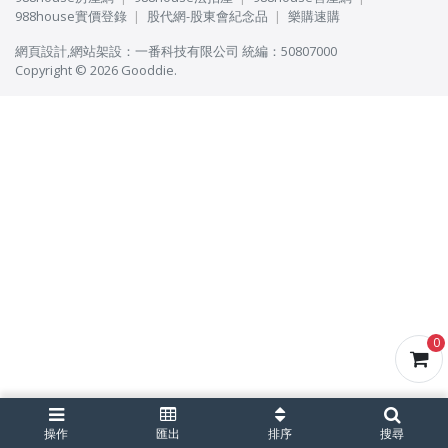
988house實價登錄
股代網-股東會紀念品
樂購速購
網頁設計
,
網站架設
：
一番科技有限公司
統編：50807000
Copyright © 2026 Gooddie.
0
操作
匯出
排序
搜尋