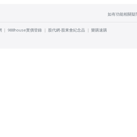
如有功能相關疑
網
988house實價登錄
股代網-股東會紀念品
樂購速購