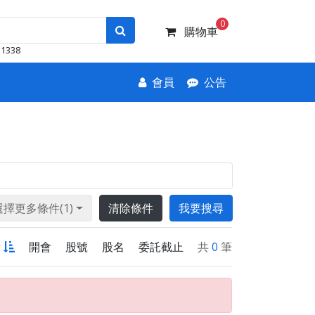
0
購物車
1338
會員
公告
選擇更多條件(1)
清除條件
我要搜尋
新
開會
股號
股名
委託截止
共
0
筆