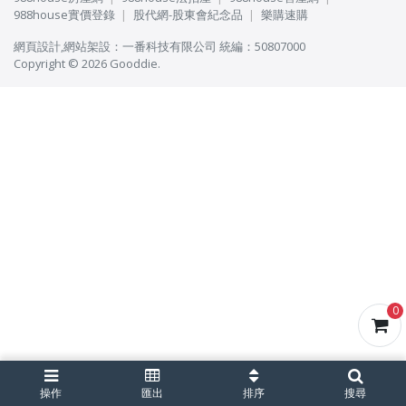
988house實價登錄
股代網-股東會紀念品
樂購速購
網頁設計
,
網站架設
：
一番科技有限公司
統編：50807000
Copyright © 2026 Gooddie.
0
操作
匯出
排序
搜尋