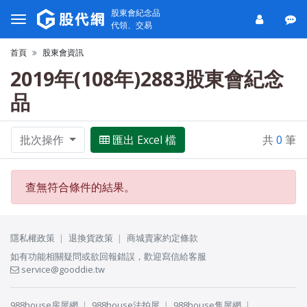
股東會紀念品
代領、交易
首頁
股東會資訊
2019年(108年)2883股東會紀念
品
批次操作
匯出 Excel 檔
共
0
筆
查無符合條件的結果。
隱私權政策
退換貨政策
商城賣家約定條款
如有功能相關疑問或欲回報錯誤，歡迎寫信給客服
service@gooddie.tw
988house房屋網
988house法拍屋
988house售屋網