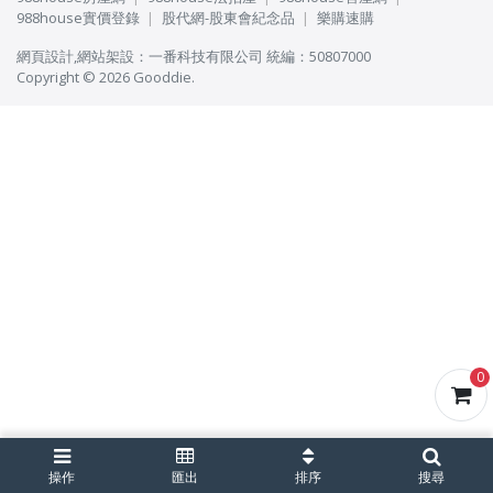
988house實價登錄
股代網-股東會紀念品
樂購速購
網頁設計
,
網站架設
：
一番科技有限公司
統編：50807000
Copyright © 2026 Gooddie.
0
操作
匯出
排序
搜尋