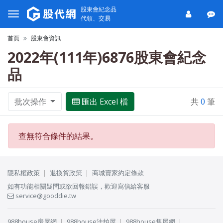
股東會紀念品
代領、交易
首頁
股東會資訊
2022年(111年)6876股東會紀念
品
批次操作
匯出 Excel 檔
共
0
筆
查無符合條件的結果。
隱私權政策
退換貨政策
商城賣家約定條款
如有功能相關疑問或欲回報錯誤，歡迎寫信給客服
service@gooddie.tw
988house房屋網
988house法拍屋
988house售屋網