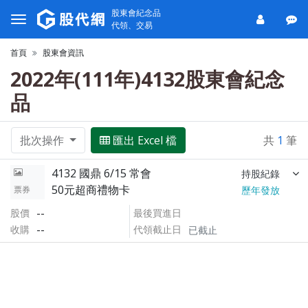
股東會紀念品
代領、交易
首頁
股東會資訊
2022年(111年)4132股東會紀念
品
批次操作
匯出 Excel 檔
共
1
筆
4132 國鼎 6/15 常會
持股紀錄
50元超商禮物卡
票券
歷年發放
--
股價
最後買進日
--
收購
代領截止日
已截止