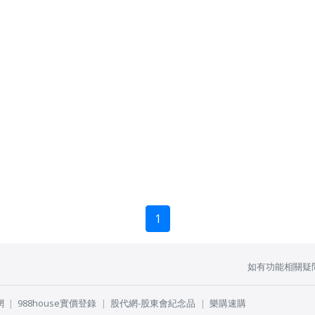
1
如有功能相關疑
網
988house實價登錄
股代網-股東會紀念品
樂購速購