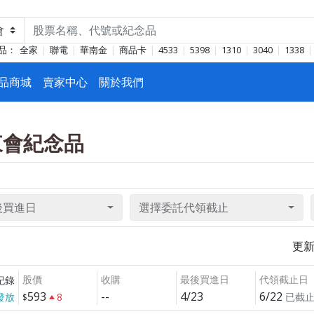
品：
全家
聯電
華南金
商品卡
4533
5398
1310
3040
1338
品商城
賣家中心
關於我們
股東會紀念品
後買進日
選擇委託代領截止
更
股價
收購
最後買進日
代領截止日
紀錄
593
--
4/23
6/22
發放
8
已截