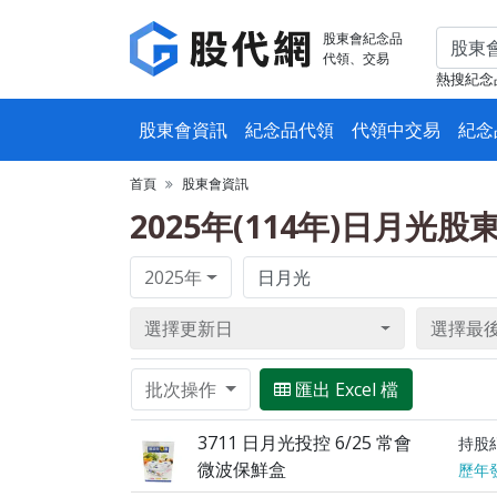
股東會紀念品
代領、交易
熱搜紀念
股東會資訊
紀念品代領
代領中交易
紀念
首頁
股東會資訊
2025年(114年)日月光
2025年
選擇更新日
選擇最
批次操作
匯出 Excel 檔
3711 日月光投控 6/25 常會
持股
微波保鮮盒
歷年