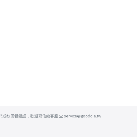
問或欲回報錯誤，歡迎寫信給客服
service@gooddie.tw