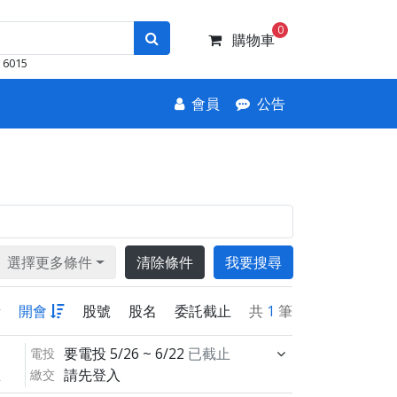
0
購物車
6015
會員
公告
選擇更多條件
清除條件
我要搜尋
新
開會
股號
股名
委託截止
共
1
筆
要電投
5/26 ~ 6/22
已截止
電投
請先登入
繳交
止