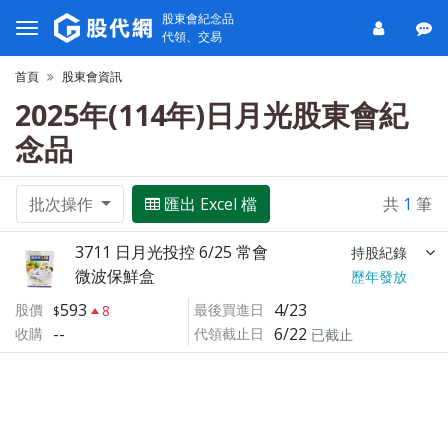
股東會紀念品
代領、交易
首頁
股東會資訊
2025年(114年)日月光股東會紀
念品
批次操作
匯出 Excel 檔
共
1
筆
3711 日月光投控 6/25 常會
持股紀錄
微波保鮮盒
歷年發放
593
4/23
股價
最後買進日
8
--
6/22
收購
代領截止日
已截止