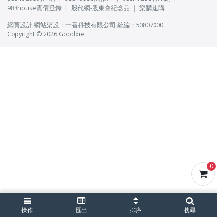
988house實價登錄
股代網-股東會紀念品
樂購速購
網頁設計
,
網站架設
：
一番科技有限公司
統編：50807000
Copyright © 2026 Gooddie.
0
操作
匯出
排序
搜尋