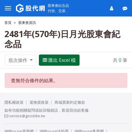
股東會紀念品
代領、交易
首頁
股東會資訊
2481年(570年)日月光股東會紀
念品
批次操作
匯出 Excel 檔
共
0
筆
查無符合條件的結果。
隱私權政策
退換貨政策
商城賣家約定條款
如有功能相關疑問或欲回報錯誤，歡迎寫信給客服
service@gooddie.tw
988house房屋網
988house法拍屋
988house售屋網