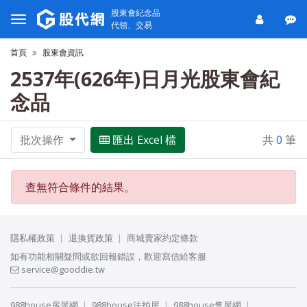
股東會紀念品
代領、交易
首頁
股東會資訊
2537年(626年)日月光股東會紀
念品
批次操作
匯出 Excel 檔
共
0
筆
查無符合條件的結果。
隱私權政策
退換貨政策
商城賣家約定條款
如有功能相關疑問或欲回報錯誤，歡迎寫信給客服
service@gooddie.tw
988house房屋網
988house法拍屋
988house售屋網