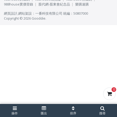
988house實價登錄
股代網-股東會紀念品
樂購速購
網頁設計
,
網站架設
：
一番科技有限公司
統編：50807000
Copyright © 2026 Gooddie.
0
操作
匯出
排序
搜尋